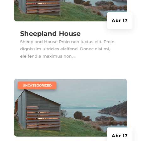
Abr 17
Sheepland House
Sheepland House Proin non luctus elit. Proin
dignissim ultricies eleifend. Donec nisl mi,
eleifend a maximus non,...
|
UNCATEGORIZED
Abr 17