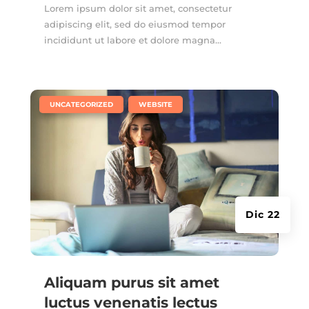
Lorem ipsum dolor sit amet, consectetur
adipiscing elit, sed do eiusmod tempor
incididunt ut labore et dolore magna...
|
,
UNCATEGORIZED
WEBSITE
Dic 22
Aliquam purus sit amet
luctus venenatis lectus