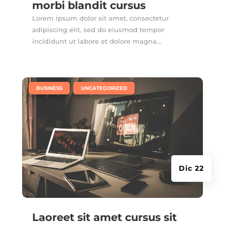
morbi blandit cursus
Lorem ipsum dolor sit amet, consectetur
adipiscing elit, sed do eiusmod tempor
incididunt ut labore et dolore magna...
|
,
BUSINESS
UNCATEGORIZED
Dic 22
Laoreet sit amet cursus sit