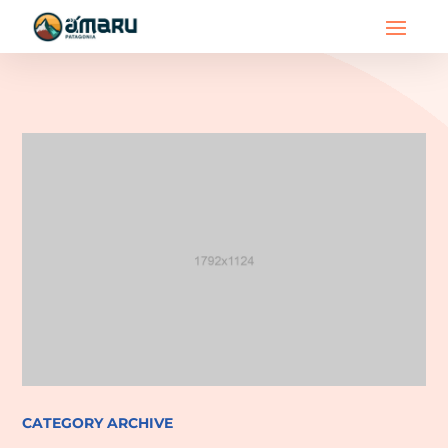
CATEGORY ARCHIVE